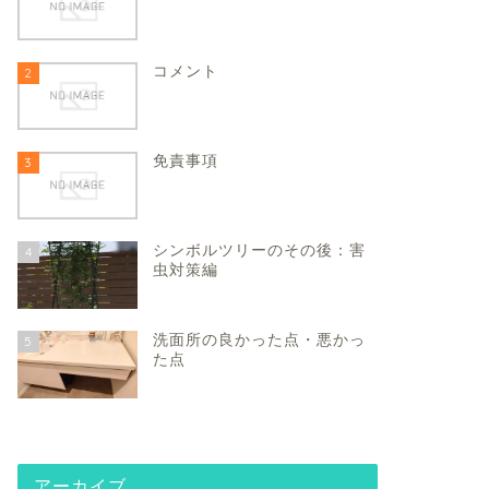
コメント
2
免責事項
3
シンボルツリーのその後：害
4
虫対策編
洗面所の良かった点・悪かっ
5
た点
アーカイブ