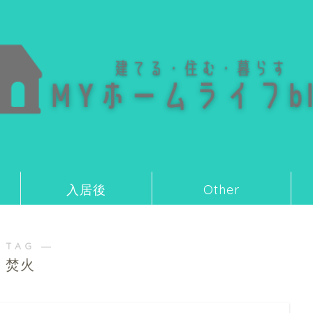
入居後
Other
 TAG ―
焚火