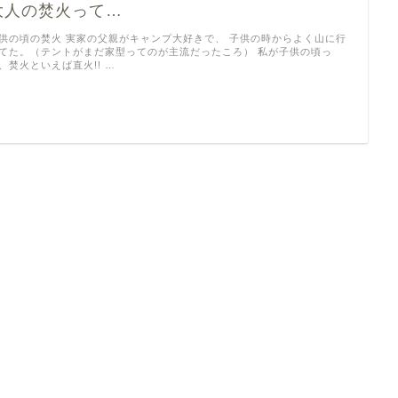
大人の焚火って…
供の頃の焚火 実家の父親がキャンプ大好きで、 子供の時からよく山に行
てた。（テントがまだ家型ってのが主流だったころ） 私が子供の頃っ
、焚火といえば直火!! …