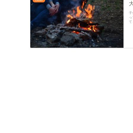
Other
子
っ
て