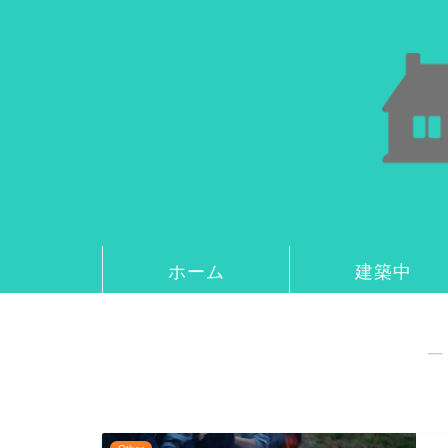
ホーム
建築中
―