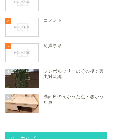
コメント
2
免責事項
3
シンボルツリーのその後：害
4
虫対策編
洗面所の良かった点・悪かっ
5
た点
アーカイブ