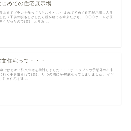
はじめての住宅展示場
りあえずプランを作ってもらおうと… 生まれて初めて住宅展示場に入り
した（子供の頃もしかしたら親が建てる時来たかも） 〇〇〇ホームが優
そうだったので(笑)、とりあ …
注文住宅って・・・
8歳ではじめて注文住宅を検討しました・・・が トラブルや予想外の出来
に行く手を阻まれて(笑)、 いつの間にか40歳なってしまいました。 イヤ
、注文住宅を建 …