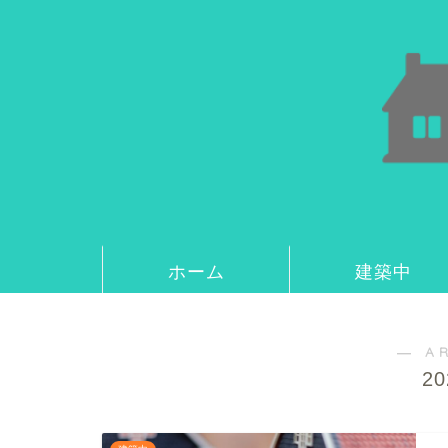
ホーム
建築中
― A
2