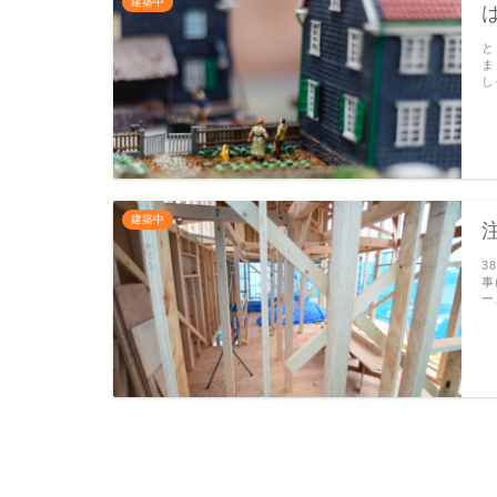
建築中
と
ま
し
建築中
3
事
ー