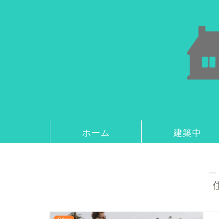
ホーム
建築中
―