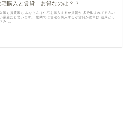
住宅購入と賃貸 お得なのは？？
入派も賃貸派も みなさんは住宅を購入するか賃貸か 多分悩まれてる方の
い議題だと思います。 世間では住宅を購入するか賃貸か論争は 結局どっ
？み …