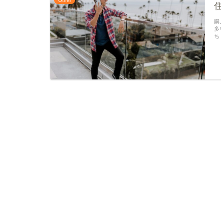
Other
購
多
ち