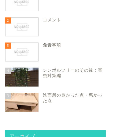
コメント
2
免責事項
3
シンボルツリーのその後：害
4
虫対策編
洗面所の良かった点・悪かっ
5
た点
アーカイブ