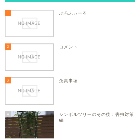
1
ぷろふぃーる
2
コメント
3
免責事項
4
シンボルツリーのその後：害虫対策
編