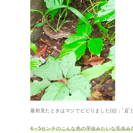
最初見たときはマジでビビりました((((；ﾟДﾟ))))ｶ
4～5センチのこんな色の芋虫みたいな毛虫み