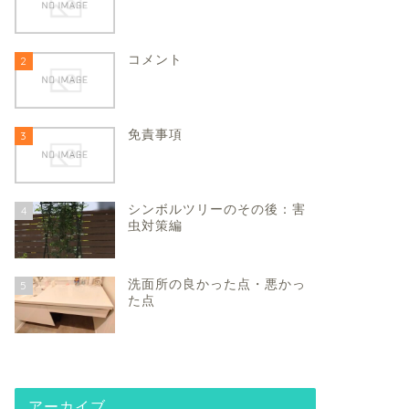
コメント
2
免責事項
3
シンボルツリーのその後：害
4
虫対策編
洗面所の良かった点・悪かっ
5
た点
アーカイブ