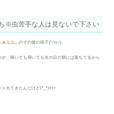
ち※虫苦手な人は見ないで下さい
トネリコ」
のその後の様子(*ﾉωﾉ)
のが、掃いても掃いても次の日の朝には落ちてるから
ジャ
出てきたんだけど(*_*)ｷﾓｯ