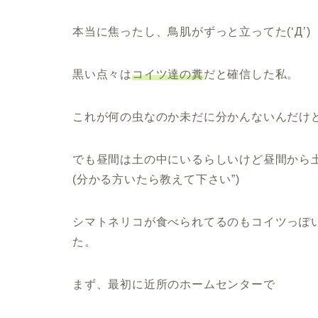
本当に焦ったし、鳥肌がずっと立ってた(‘Д’)
黒い点々は
コイツ達の糞
だと確信した私。
これが何の虫なのか未だに分かんないんだけ
でも昼間は土の中にいるらしいけど昼間から
(分かる方いたら教えて下さい”)
シマトネリコが食べられてるのもコイツっぽ
た。
まず、最初に近所のホームセンターで