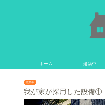
ホーム
建築中
建築中
我が家が採用した設備①