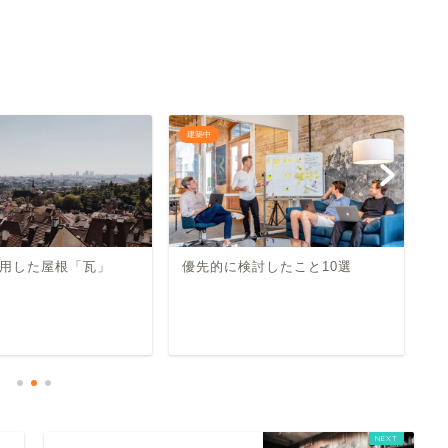
建築中
建
用した屋根「瓦」
優先的に検討したこと10選
我
1