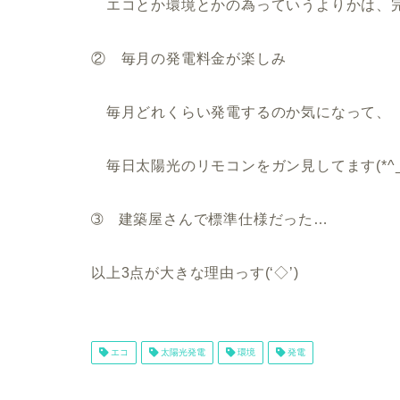
エコとか環境とかの為っていうよりかは、完全に
② 毎月の発電料金が楽しみ
毎月どれくらい発電するのか気になって、
毎日太陽光のリモコンをガン見してます(*^_^
➂ 建築屋さんで標準仕様だった…
以上3点が大きな理由っす(‘◇’)ゞ
エコ
太陽光発電
環境
発電