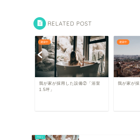
RELATED POST
建築中
建築中
と10選
我が家が採用した設備②「浴室
我が家が採
1.5坪」