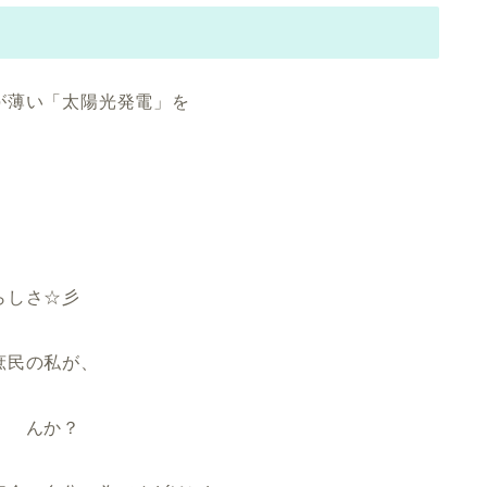
が薄い「太陽光発電」を
らしさ☆彡
庶民の私が、
 んか？