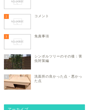
コメント
2
免責事項
3
シンボルツリーのその後：害
4
虫対策編
洗面所の良かった点・悪かっ
5
た点
アーカイブ